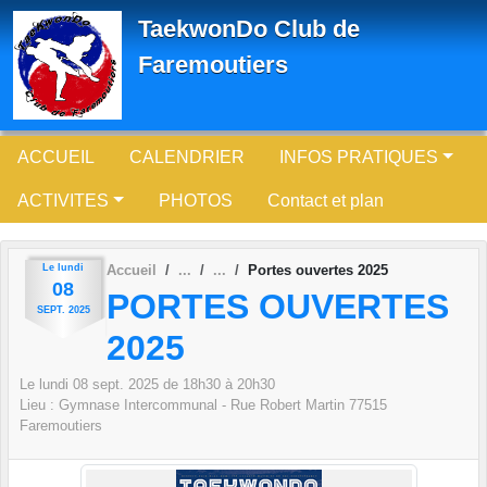
Panneau de gestion des cookies
TaekwonDo Club de
Faremoutiers
ACCUEIL
CALENDRIER
INFOS PRATIQUES
ACTIVITES
PHOTOS
Contact et plan
Le
lundi
Accueil
Portes ouvertes 2025
08
PORTES OUVERTES
SEPT.
2025
2025
Le
lundi
08
sept.
2025
de 18h30 à 20h30
Lieu :
Gymnase Intercommunal - Rue Robert Martin
77515
Faremoutiers