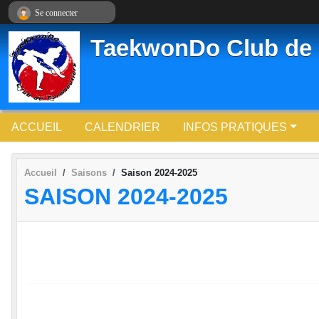
Panneau de gestion des cookies
Se connecter
TaekwonDo Club de 
ACCUEIL
CALENDRIER
INFOS PRATIQUES
Accueil
Saisons
Saison 2024-2025
SAISON 2024-2025